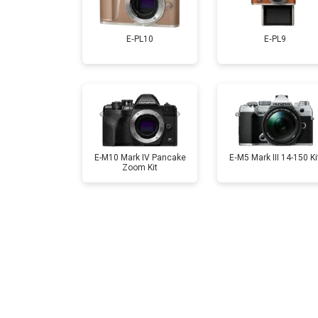
Замена CCD/CMOS матрицы
E‑PL10
E‑PL9
Ремонт материнской платы
Чистка матрицы
E-M10 Mark IV Pancake
E‑M5 Mark III 14-150 Ki
Zoom Kit