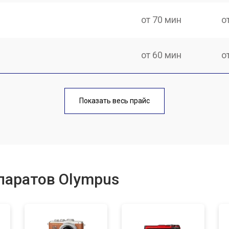
от 70 мин
о
от 60 мин
о
от 70 мин
о
Показать весь прайс
от 60 мин
о
от 110 мин
о
паратов Olympus
от 50 мин
о