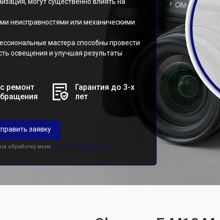
изация, могут существенно влиять на
ыми неисправностями или механическими
ессиональные мастера способны провести
сть освещения и улучшая результаты
с ремонт
Гарантия до 3-х
обращения
лет
править заявку
 на обработку моих
персональных данных.