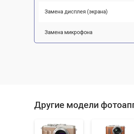
Замена дисплея (экрана)
Замена микрофона
Замена кнопки включения
Замена байонета
Замена платы отсека карты памяти
Другие модели фотоап
Замена затвора