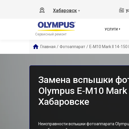
у
Хабаровск
▼
УСЛУГИ
Сервисный ремонт
Главная
/
Фотоаппарат
/
E‑M10 Mark II 14-150 
Замена вспышки фо
Olympus E‑M10 Mark I
Хабаровске
Неисправности вспышки фотоаппарата Olympus E