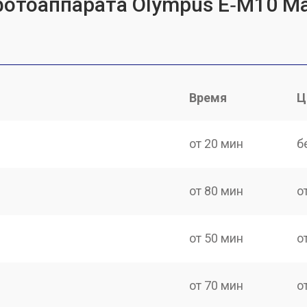
отоаппарата Olympus E‑M10 Mark
Время
Ц
от 20 мин
б
от 80 мин
о
от 50 мин
о
от 70 мин
о