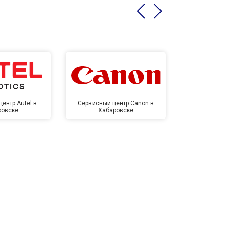
ентр Autel в
Сервисный центр Canon в
Сервисный 
ровске
Хабаровске
Хаба