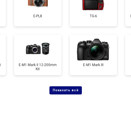
от 120 мин
о
E-PL8
TG-6
от 60 мин
о
от 90 мин
о
t
E‑M1 Mark II 12-200mm
E‑M1 Mark III
Kit