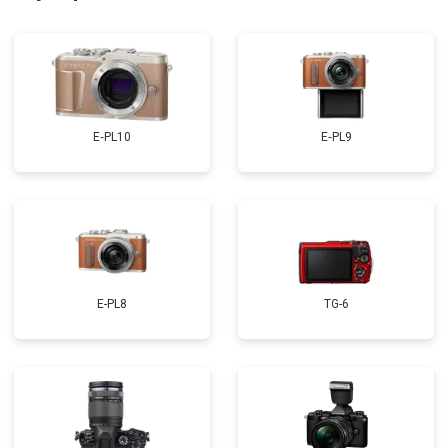
E‑PL10
E‑PL9
E-PL8
TG-6