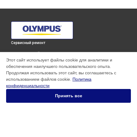
Сервисный ремонт
ВЫБЕРИ СВОЙ ГОРОД
Этот сайт использует файлы cookie для аналитики и
Замена дисплея (экрана) фотоаппарата E-M10 Mark IV
обеспечения наилучшего пользовательского опыта.
Pancake Zoom Kit Olympus в
Краснодаре
Продолжая использовать этот сайт, вы соглашаетесь с
Замена дисплея (экрана) фотоаппарата E-M10 Mark IV
использованием файлов cookie.
Политика
Pancake Zoom Kit Olympus в
Ростове-на-Дону
конфиденциальности
Замена дисплея (экрана) фотоаппарата E-M10 Mark IV
Pancake Zoom Kit Olympus в
Нижнем Новгороде
Принять все
Замена дисплея (экрана) фотоаппарата E-M10 Mark IV
Pancake Zoom Kit Olympus в
Новосибирске
Замена дисплея (экрана) фотоаппарата E-M10 Mark IV
Pancake Zoom Kit Olympus в
Челябинске
Замена дисплея (экрана) фотоаппарата E-M10 Mark IV
УСТРОЙСТВА
Pancake Zoom Kit Olympus в
Екатеринбурге