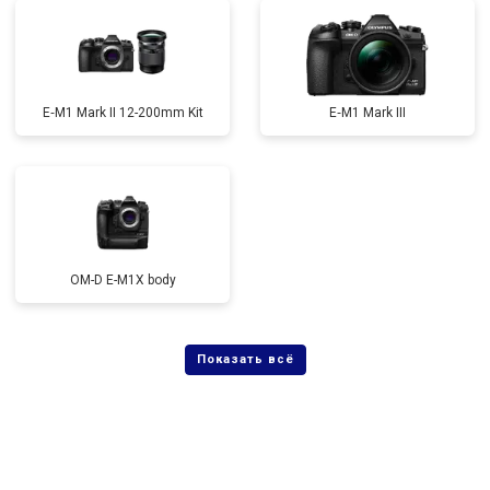
E‑M1 Mark II 12-200mm Kit
E‑M1 Mark III
OM-D E-M1X body