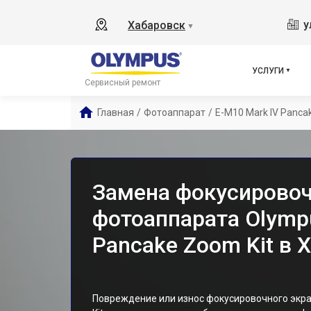
у
Хабаровск
▼
УСЛУГИ
Сервисный ремонт
Главная
/
Фотоаппарат
/
E-M10 Mark IV Panca
Замена фокусировоч
фотоаппарата Olymp
Pancake Zoom Kit в 
Повреждение или износ фокусировочного экра