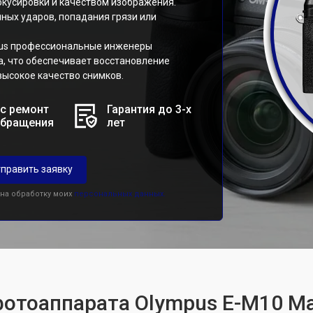
фокусировки и качеством изображения.
йных ударов, попадания грязи или
mpus профессиональные инженеры
, что обеспечивает восстановление
высокое качество снимков.
с ремонт
Гарантия до 3-х
обращения
лет
править заявку
 на обработку моих
персональных данных.
фотоаппарата Olympus E-M10 Mar