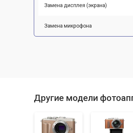
Замена дисплея (экрана)
Замена микрофона
Замена кнопки включения
Замена байонета
Замена платы отсека карты памяти
Другие модели фотоап
Замена затвора
Замена CCD/CMOS матрицы