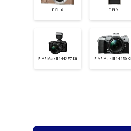
E‑PL10
E‑PL9
Ремонт материнской платы
Чистка матрицы
E‑M5 Mark II 1442 EZ Kit
E‑M5 Mark III 14-150 Ki