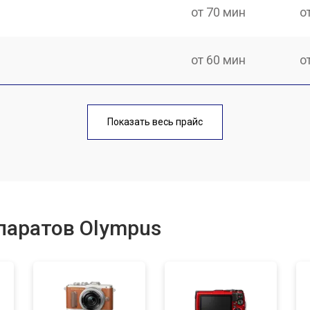
от 70 мин
о
от 60 мин
о
от 70 мин
о
Показать весь прайс
от 60 мин
о
от 110 мин
о
паратов Olympus
от 50 мин
о
от 120 мин
о