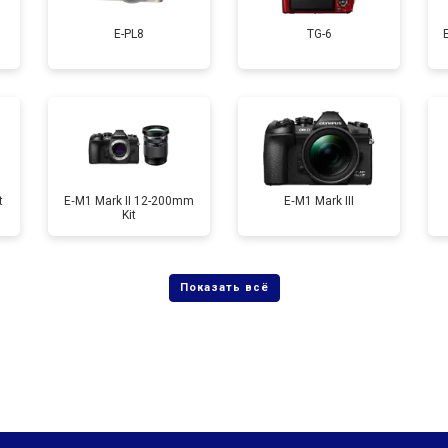
E-PL8
TG-6
от 60 мин
о
от 90 мин
о
t
E‑M1 Mark II 12-200mm
E‑M1 Mark III
Kit