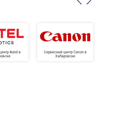
ентр Autel в
Сервисный центр Canon в
Сервисный 
ровске
Хабаровске
Хаба