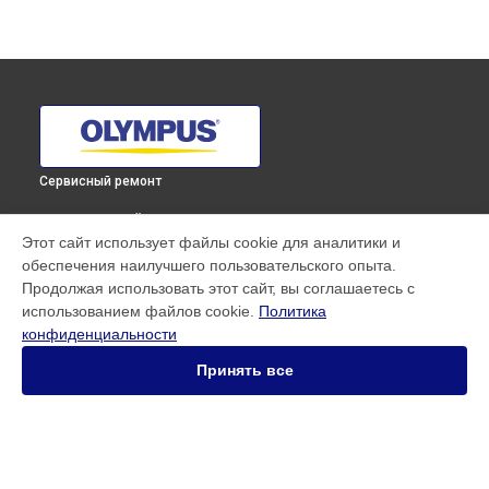
Сервисный ремонт
ВЫБЕРИ СВОЙ ГОРОД
Этот сайт использует файлы cookie для аналитики и
Замена диска управления фотоаппарата E‑PL10 Olympus в
обеспечения наилучшего пользовательского опыта.
Краснодаре
Продолжая использовать этот сайт, вы соглашаетесь с
Замена диска управления фотоаппарата E‑PL10 Olympus в
использованием файлов cookie.
Политика
Ростове-на-Дону
конфиденциальности
Замена диска управления фотоаппарата E‑PL10 Olympus в
Нижнем Новгороде
Принять все
Замена диска управления фотоаппарата E‑PL10 Olympus в
Новосибирске
Замена диска управления фотоаппарата E‑PL10 Olympus в
Челябинске
Замена диска управления фотоаппарата E‑PL10 Olympus в