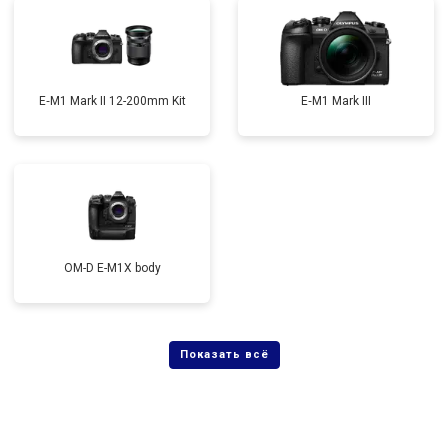
E‑M1 Mark II 12-200mm Kit
E‑M1 Mark III
OM-D E-M1X body