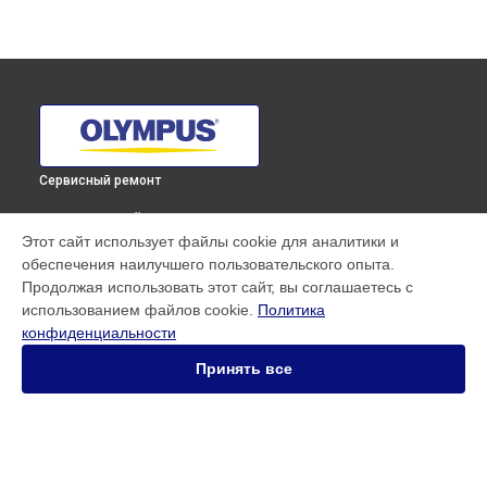
Сервисный ремонт
ВЫБЕРИ СВОЙ ГОРОД
Этот сайт использует файлы cookie для аналитики и
Замена фокусировочного экрана фотоаппарата E-PL8
обеспечения наилучшего пользовательского опыта.
Olympus в
Краснодаре
Продолжая использовать этот сайт, вы соглашаетесь с
Замена фокусировочного экрана фотоаппарата E-PL8
использованием файлов cookie.
Политика
Olympus в
Ростове-на-Дону
конфиденциальности
Замена фокусировочного экрана фотоаппарата E-PL8
Olympus в
Нижнем Новгороде
Принять все
Замена фокусировочного экрана фотоаппарата E-PL8
Olympus в
Новосибирске
Замена фокусировочного экрана фотоаппарата E-PL8
Olympus в
Челябинске
Замена фокусировочного экрана фотоаппарата E-PL8