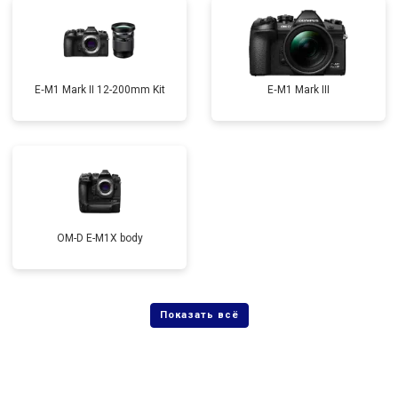
E‑M1 Mark II 12-200mm Kit
E‑M1 Mark III
OM-D E-M1X body