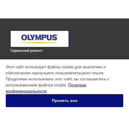
Сервисный ремонт
ВЫБЕРИ СВОЙ ГОРОД
Этот сайт использует файлы cookie для аналитики и
Чистка матрицы фотоаппарата OM-D E-M1X body Olympus
обеспечения наилучшего пользовательского опыта.
в
Краснодаре
Продолжая использовать этот сайт, вы соглашаетесь с
Чистка матрицы фотоаппарата OM-D E-M1X body Olympus
использованием файлов cookie.
Политика
в
Ростове-на-Дону
конфиденциальности
Чистка матрицы фотоаппарата OM-D E-M1X body Olympus
в
Нижнем Новгороде
Принять все
Чистка матрицы фотоаппарата OM-D E-M1X body Olympus
в
Новосибирске
Чистка матрицы фотоаппарата OM-D E-M1X body Olympus
в
Челябинске
Чистка матрицы фотоаппарата OM-D E-M1X body Olympus