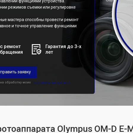
равлении функциями устройства.
ении режимов съемки или регулировке
ные мастера способны провести ремонт
лавное и точное управление функциями
с ремонт
Гарантия до 3-х
обращения
лет
править заявку
 на обработку моих
персональных данных.
фотоаппарата Olympus OM-D E-