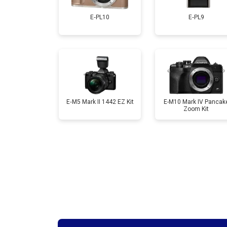
E‑PL10
E‑PL9
Ремонт материнской платы
Чистка матрицы
E‑M5 Mark II 1442 EZ Kit
E-M10 Mark IV Pancak
Zoom Kit