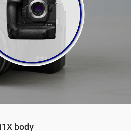
M1X body