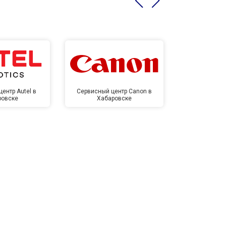
ентр Autel в
Сервисный центр Canon в
Сервисный 
ровске
Хабаровске
Хаба