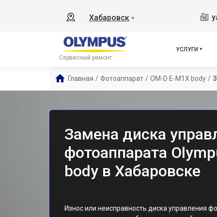
у
Хабаровск
▼
УСЛУГИ
Сервисный ремонт
Главная
/
Фотоаппарат
/
OM-D E-M1X body
/
З
Замена диска управ
фотоаппарата Olymp
body в Хабаровске
Износ или неисправность диска управления ф