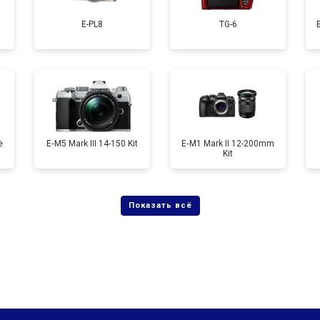
E-PL8
TG-6
от 60 мин
о
от 90 мин
о
e
E‑M5 Mark III 14-150 Kit
E‑M1 Mark II 12-200mm
Kit