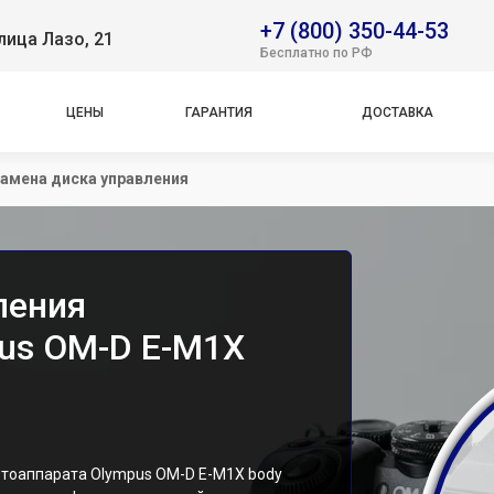
+7 (800) 350-44-53
лица Лазо, 21
Бесплатно по РФ
ЦЕНЫ
ГАРАНТИЯ
ДОСТАВКА
амена диска управления
ления
us OM-D E-M1X
отоаппарата Olympus OM-D E-M1X body