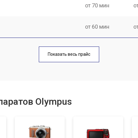
от 70 мин
о
от 60 мин
о
от 70 мин
о
Показать весь прайс
от 60 мин
о
от 110 мин
о
паратов Olympus
от 50 мин
о
от 120 мин
о