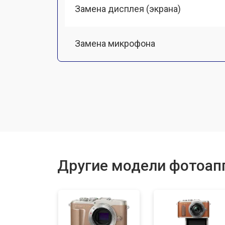
Замена дисплея (экрана)
Замена микрофона
Замена кнопки включения
Замена байонета
Замена платы отсека карты памяти
Другие модели фотоап
Замена затвора
Замена CCD/CMOS матрицы