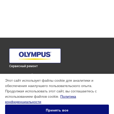
Сервисный ремонт
ВЫБЕРИ СВОЙ ГОРОД
Этот сайт использует файлы cookie для аналитики и
Чистка от пыли объектива M.ZUIKO DIGITAL 25mm F1.8
обеспечения наилучшего пользовательского опыта.
Olympus в
Краснодаре
Продолжая использовать этот сайт, вы соглашаетесь с
Чистка от пыли объектива M.ZUIKO DIGITAL 25mm F1.8
использованием файлов cookie.
Политика
Olympus в
Ростове-на-Дону
конфиденциальности
Чистка от пыли объектива M.ZUIKO DIGITAL 25mm F1.8
Olympus в
Нижнем Новгороде
Принять все