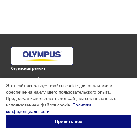
Сервисный ремонт
ВЫБЕРИ СВОЙ ГОРОД
Этот сайт использует файлы cookie для аналитики и
Диагностика объектива M.ZUIKO DIGITAL ED 17mm F1.2 PRO
обеспечения наилучшего пользовательского опыта.
Olympus в
Краснодаре
Продолжая использовать этот сайт, вы соглашаетесь с
Диагностика объектива M.ZUIKO DIGITAL ED 17mm F1.2 PRO
использованием файлов cookie.
Политика
Olympus в
Ростове-на-Дону
конфиденциальности
Диагностика объектива M.ZUIKO DIGITAL ED 17mm F1.2 PRO
Olympus в
Нижнем Новгороде
Принять все
Диагностика объектива M.ZUIKO DIGITAL ED 17mm F1.2 PRO
Olympus в
Новосибирске