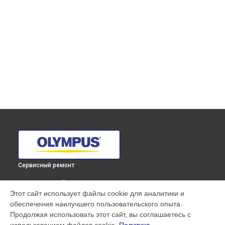
Сервисный ремонт
ВЫБЕРИ СВОЙ ГОРОД
Этот сайт использует файлы cookie для аналитики и
Полировка объектива M.ZUIKO DIGITAL ED 25mm F1.2 PRO
обеспечения наилучшего пользовательского опыта.
Olympus в
Краснодаре
Продолжая использовать этот сайт, вы соглашаетесь с
Полировка объектива M.ZUIKO DIGITAL ED 25mm F1.2 PRO