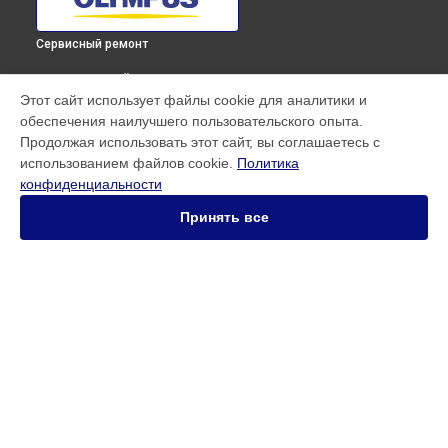
Сервисный ремонт
ВЫБЕРИ СВОЙ ГОРОД
Этот сайт использует файлы cookie для аналитики и
Ремонт кольца зуммирования объектива M.ZUIKO DIGITAL
обеспечения наилучшего пользовательского опыта.
ED 45mm F1.2 PRO Olympus в
Краснодаре
Продолжая использовать этот сайт, вы соглашаетесь с
Ремонт кольца зуммирования объектива M.ZUIKO DIGITAL
использованием файлов cookie.
Политика
ED 45mm F1.2 PRO Olympus в
Ростове-на-Дону
конфиденциальности
Ремонт кольца зуммирования объектива M.ZUIKO DIGITAL
ED 45mm F1.2 PRO Olympus в
Нижнем Новгороде
Принять все
Ремонт кольца зуммирования объектива M.ZUIKO DIGITAL
ED 45mm F1.2 PRO Olympus в
Новосибирске
Ремонт кольца зуммирования объектива M.ZUIKO DIGITAL
ED 45mm F1.2 PRO Olympus в
Челябинске
Ремонт кольца зуммирования объектива M.ZUIKO DIGITAL
УСТРОЙСТВА
ED 45mm F1.2 PRO Olympus в
Екатеринбурге
Ремонт кольца зуммирования объектива M.ZUIKO DIGITAL
Объектив
ED 45mm F1.2 PRO Olympus в
Казани
Фотоаппарат
Ремонт кольца зуммирования объектива M.ZUIKO DIGITAL
Фотовспышка
ED 45mm F1.2 PRO Olympus в
Уфе
Ремонт кольца зуммирования объектива M.ZUIKO DIGITAL